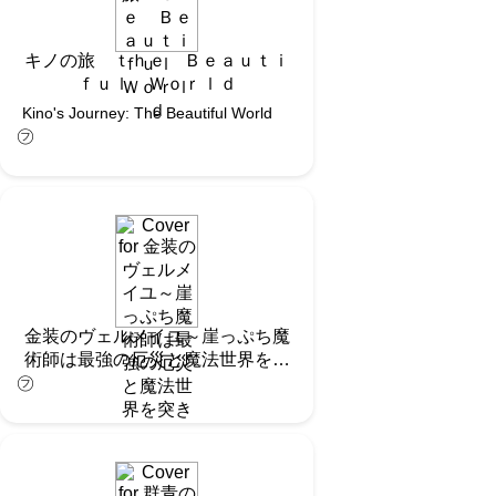
キノの旅 ｔｈｅ Ｂｅａｕｔｉ
ｆｕｌ Ｗｏｒｌｄ
Kino's Journey: The Beautiful World
㋫
金装のヴェルメイユ～崖っぷち魔
術師は最強の厄災と魔法世界を突
㋫
き進む～