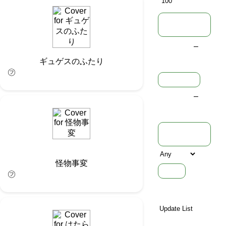
Natively
Level
–
ギュゲスのふたり
㋫
Volumes
–
Publishing
Status
怪物事変
Year
㋫