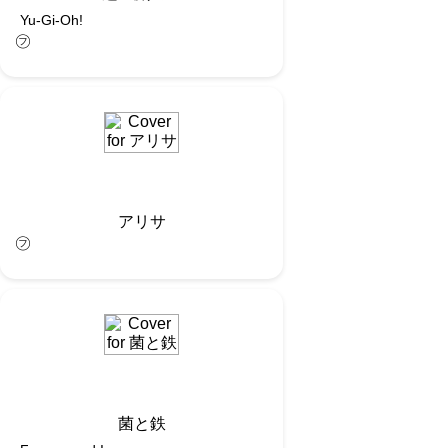
Yu-Gi-Oh!
㋫
アリサ
㋫
菌と鉄