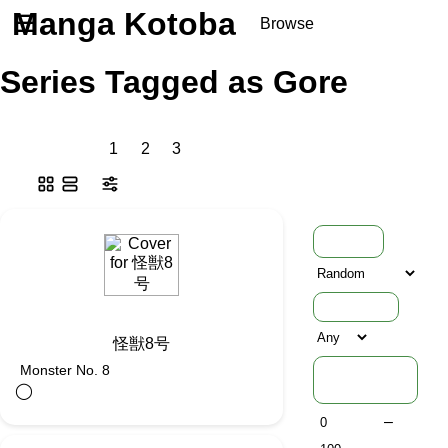
Manga Kotoba
☰
Browse
Series
Series Tagged as Gore
Browse Series
Newly Added Series
Time-Limited Freebies
1
2
3
Articles
/
FAQs
About
Discord
Sort
ⓘ
Furigana
怪獣8号
Word
Monster No. 8
Density
◯︎
–