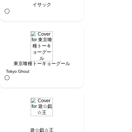
イサック
◯︎
東京喰種トーキョーグール
Tokyo Ghoul
◯︎
遊☆戯☆王