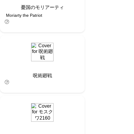
憂国のモリアーティ
Moriarty the Patriot
㋫
呪術廻戦
㋫