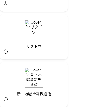
㋫
リクドウ
◯︎
新・地獄堂霊界通信
◯︎