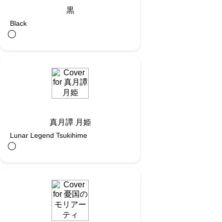
黒
Black
◯︎
真月譚 月姫
Lunar Legend Tsukihime
◯︎