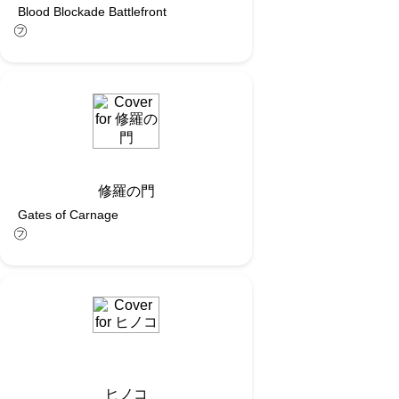
Blood Blockade Battlefront
㋫
修羅の門
Gates of Carnage
㋫
ヒノコ