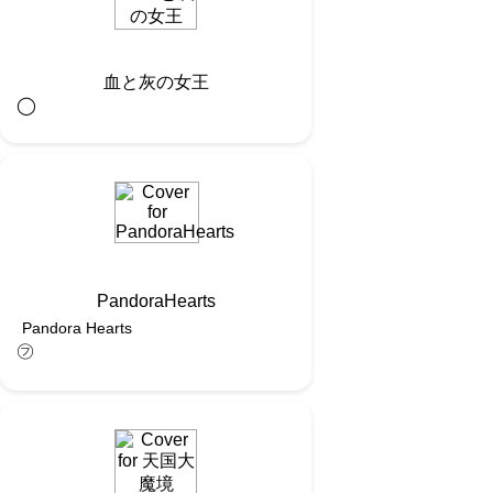
血と灰の女王
◯︎
PandoraHearts
Pandora Hearts
㋫