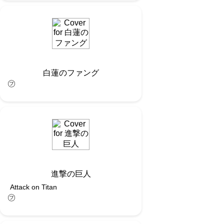
白蓮のファング
㋫
進撃の巨人
Attack on Titan
㋫