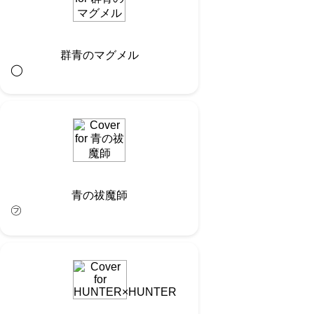
群青のマグメル
◯︎
青の祓魔師
㋫