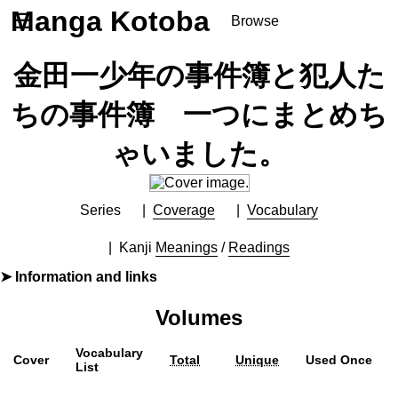
Manga Kotoba
☰
Browse
Series
金田一少年の事件簿と犯人た
Browse Series
Newly Added Series
ちの事件簿 一つにまとめち
Time-Limited Freebies
ゃいました。
Articles
/
FAQs
About
Discord
Series
Coverage
Vocabulary
Kanji
Meanings
/
Readings
Information and links
By
さとうふみや
Volumes
Furigana
No
Label (Digital)
週刊少年マガジン
Vocabulary
Cover
Total
Unique
Used Once
Publisher
講談社
(Kodansha)
List
Shopping