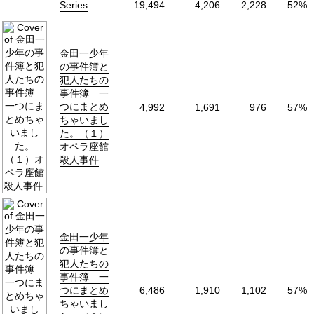
Series
19,494
4,206
2,228
52%
Collections:
金田一少年の事件簿
金田一少年
の事件簿と
犯人たちの
事件簿 一
つにまとめ
4,992
1,691
976
57%
ちゃいまし
た。（１）
オペラ座館
殺人事件
金田一少年
の事件簿と
犯人たちの
事件簿 一
つにまとめ
6,486
1,910
1,102
57%
ちゃいまし